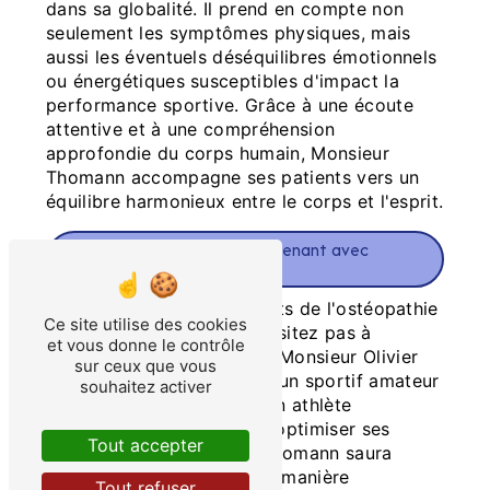
dans sa globalité. Il prend en compte non
seulement les symptômes physiques, mais
aussi les éventuels déséquilibres émotionnels
ou énergétiques susceptibles d'impact la
performance sportive. Grâce à une écoute
attentive et à une compréhension
approfondie du corps humain, Monsieur
Thomann accompagne ses patients vers un
équilibre harmonieux entre le corps et l'esprit.
Prenez rendez-vous dès maintenant avec
Monsieur Olivier Thomann
Pour bénéficier des bienfaits de l'ostéopathie
Ce site utilise des cookies
du sport à Krautwiller, n'hésitez pas à
et vous donne le contrôle
prendre rendez-vous avec Monsieur Olivier
sur ceux que vous
Thomann. Que vous soyez un sportif amateur
souhaitez activer
en quête de bien-être ou un athlète
professionnel cherchant à optimiser ses
Tout accepter
performances, Monsieur Thomann saura
répondre à vos besoins de manière
Tout refuser